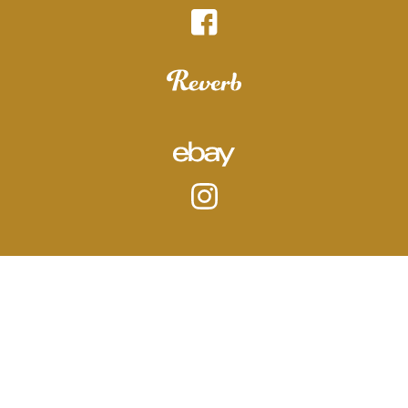
Impressum
|
Datenschutz
|
AGB
© 2026 Sebastian Schröder
Design mit ♥ in Hamburg von
wordpress-marketing.de