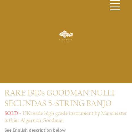
RARE 1910s GOODMAN NULLI
SECUNDAS 5-STRING BANJO
UK made high grade instrument by Manchester
luthier Algernon Goodman
See English description below