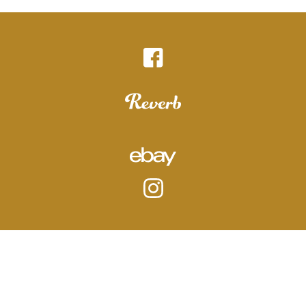
Impressum
|
Datenschutz
|
AGB
© 2026 Sebastian Schröder
Design mit ♥ in Hamburg von
wordpress-marketing.de