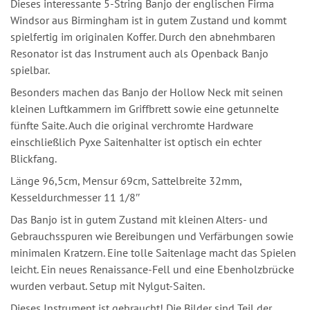
Dieses interessante 5-String Banjo der englischen Firma
Windsor aus Birmingham ist in gutem Zustand und kommt
spielfertig im originalen Koffer. Durch den abnehmbaren
Resonator ist das Instrument auch als Openback Banjo
spielbar.
Besonders machen das Banjo der Hollow Neck mit seinen
kleinen Luftkammern im Griffbrett sowie eine getunnelte
fünfte Saite. Auch die original verchromte Hardware
einschließlich Pyxe Saitenhalter ist optisch ein echter
Blickfang.
Länge 96,5cm, Mensur 69cm, Sattelbreite 32mm,
Kesseldurchmesser 11 1/8″
Das Banjo ist in gutem Zustand mit kleinen Alters- und
Gebrauchsspuren wie Bereibungen und Verfärbungen sowie
minimalen Kratzern. Eine tolle Saitenlage macht das Spielen
leicht. Ein neues Renaissance-Fell und eine Ebenholzbrücke
wurden verbaut. Setup mit Nylgut-Saiten.
Dieses Instrument ist gebraucht! Die Bilder sind Teil der