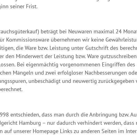
nn seiner Frist.
ebrauchsgüterkauf) beträgt bei Neuwaren maximal 24 Mona
ür Kommissionsware übernehmen wir keine Gewährleistun
itigen, die Ware bzw. Leistung unter Gutschrift des ber
eber den Minderwert der Leistung bzw. Ware gutzuschreibe
ossen. Bei eigenmächtig vorgenommenen Eingriffen des 
lichen Mängeln und zwei erfolgloser Nachbesserungen od
ungsspuren, unbeschädigt und neuwertig zurückgegeben w
erechnet.
98 entschieden, dass man durch die Anbringung bzw. Ausb
ndgericht Hamburg – nur dadurch verhindert werden, dass 
en auf unserer Homepage Links zu anderen Seiten im Intern