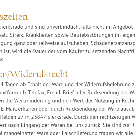
gszeiten
Sierksrade und sind unverbindlich, falls nicht im Angebot
lt, Streik, Krankheiten sowie Betriebsstörungen im eigen
ringung ganz oder teilweise aufzuheben. Schadenersatzans
en ist, wird die Dauer der vom Käufer zu setzenden Nachfr
s.
en/Widerufsrecht
14 Tagen ab Erhalt der Ware und der Widerrufsbelehrung z
 Textform z.b. Telefax, Email, Brief oder Rücksendung der 
nen die Wertminderung und den Wert der Nutzung in Rechnu
E-Mail, erklären oder durch Rücksendung der Ware ausüben
felden 27 in 23847 Sierksrade. Durch den rechtzeitigen W
t nach Eingang der Waren bei uns zurück. Sie sind zur Rü
 mangelhafter Ware oder Falschlieferung tragen wir alle